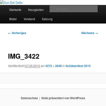
Zum
Schützenverein Breckerfeld
primären
Hauptmenü
Such
Startseite
Neuigkeiten
Termine
Schützenkönige
Inhalt
springen
Gut-Ziel Delle
Bilder
Vorstand
Satzung
Bilder-
← Vorheriges
Nächstes →
Navigation
IMG_3422
Veröffentlicht
27.05.2015
am
4272 × 2848
in
Schützenfest 2015
Datenschutz
Stolz präsentiert von WordPress