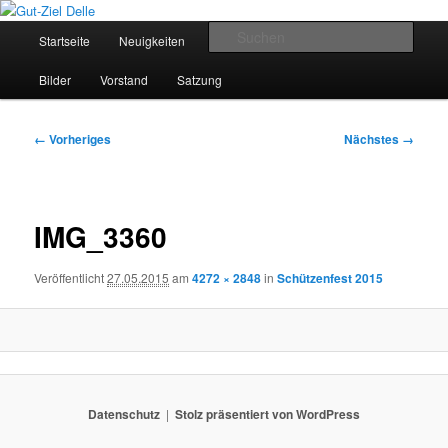
Zum
Schützenverein Breckerfeld
primären
Hauptmenü
Such
Startseite
Neuigkeiten
Termine
Schützenkönige
Inhalt
springen
Gut-Ziel Delle
Bilder
Vorstand
Satzung
Bilder-
← Vorheriges
Nächstes →
Navigation
IMG_3360
Veröffentlicht
27.05.2015
am
4272 × 2848
in
Schützenfest 2015
Datenschutz
Stolz präsentiert von WordPress