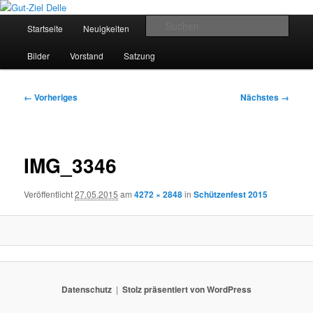
Zum
Schützenverein Breckerfeld
primären
Hauptmenü
Such
Startseite
Neuigkeiten
Termine
Schützenkönige
Inhalt
springen
Gut-Ziel Delle
Bilder
Vorstand
Satzung
Bilder-
← Vorheriges
Nächstes →
Navigation
IMG_3346
Veröffentlicht
27.05.2015
am
4272 × 2848
in
Schützenfest 2015
Datenschutz
Stolz präsentiert von WordPress