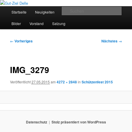
Zum
Schützenverein Breckerfeld
primären
Hauptmenü
Such
Startseite
Neuigkeiten
Termine
Schützenkönige
Inhalt
springen
Gut-Ziel Delle
Bilder
Vorstand
Satzung
Bilder-
← Vorheriges
Nächstes →
Navigation
IMG_3279
Veröffentlicht
27.05.2015
am
4272 × 2848
in
Schützenfest 2015
Datenschutz
Stolz präsentiert von WordPress